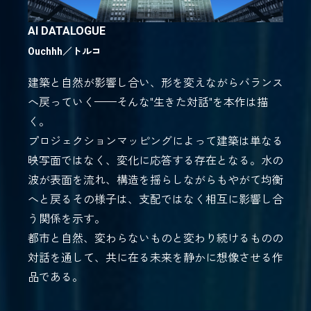
AI DATALOGUE
Ouchhh／
トルコ
建築と自然が影響し合い、形を変えながらバランス
へ戻っていく——そんな"生きた対話"を本作は描
く。
プロジェクションマッピングによって建築は単なる
映写面ではなく、変化に応答する存在となる。水の
波が表面を流れ、構造を揺らしながらもやがて均衡
へと戻るその様子は、支配ではなく相互に影響し合
う関係を示す。
都市と自然、変わらないものと変わり続けるものの
対話を通して、共に在る未来を静かに想像させる作
品である。