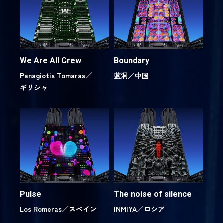
We Are All Crew
Boundary
Panagiotis Tomaras／
蓝洞／
中国
ギリシャ
Pulse
The noise of silence
Los Romeras／
スペイン
INMIYA／
ロシア