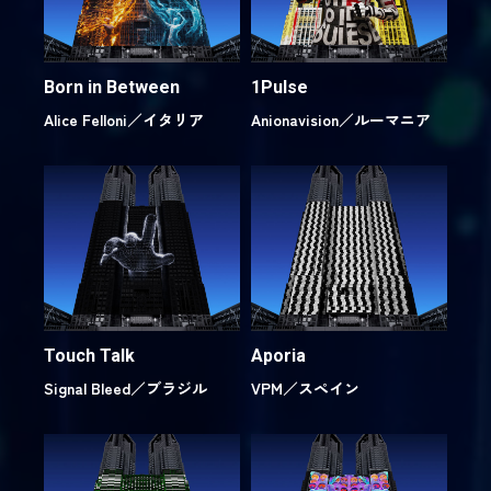
Born in Between
1Pulse
Alice Felloni／
イタリア
Anionavision／
ルーマニア
Touch Talk
Aporia
Signal Bleed／
ブラジル
VPM／
スペイン