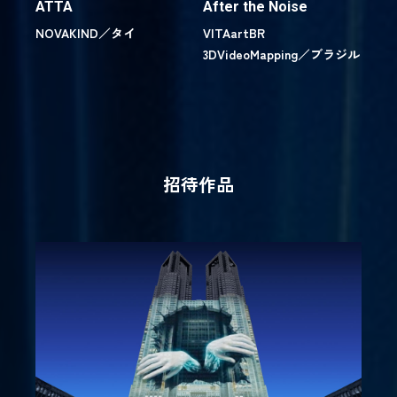
ATTA
After the Noise
NOVAKIND／
タイ
VITAartBR
3DVideoMapping／
ブラジル
招待作品