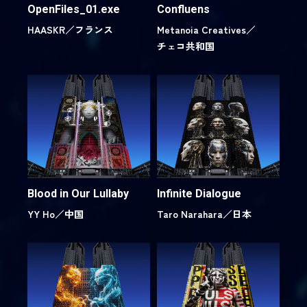
OpenFiles_01.exe
Confluens
HAASKR／
フランス
Metanoia Creatives／
チェコ共和国
Blood in Our Lullaby
Infinite Dialogue
YY Ho／
中国
Taro Narahara／
日本